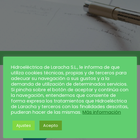
Hidroeléctrica de Laracha S.L., le informa de que
utiliza cookies técnicas, propias y de terceros para
adecuar su navegación a sus gustos y a la
demanda de utilización de determinados servicios.
A partir de octubre
Si pincha sobre el botón de aceptar y continúa con
¡bajamos los precios!
la navegación, entendemos que consiente de
forma expresa los tratamientos que Hidroeléctrica
de Laracha y terceros con las finalidades descritas,
octubre 2, 2023
pudieran hacer de las mismas.
Más información
Ajustes
Acepto